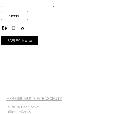
Senden
SCELE Collective
IMPRESSUM
UND DATENSCHUTZ
Laura Pauline Bockel
Hüfferstraße 25